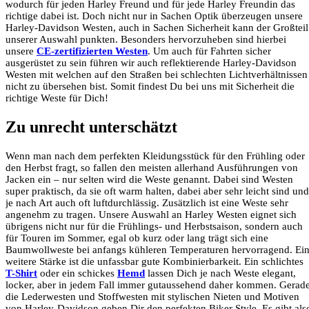
wodurch für jeden Harley Freund und für jede Harley Freundin das
richtige dabei ist. Doch nicht nur in Sachen Optik überzeugen unsere
Harley-Davidson Westen, auch in Sachen Sicherheit kann der Großteil
unserer Auswahl punkten. Besonders hervorzuheben sind hierbei
unsere
CE-zertifizierten Westen
. Um auch für Fahrten sicher
ausgerüstet zu sein führen wir auch reflektierende Harley-Davidson
Westen mit welchen auf den Straßen bei schlechten Lichtverhältnissen
nicht zu übersehen bist. Somit findest Du bei uns mit Sicherheit die
richtige Weste für Dich!
Zu unrecht unterschätzt
Wenn man nach dem perfekten Kleidungsstück für den Frühling oder
den Herbst fragt, so fallen den meisten allerhand Ausführungen von
Jacken ein – nur selten wird die Weste genannt. Dabei sind Westen
super praktisch, da sie oft warm halten, dabei aber sehr leicht sind und
je nach Art auch oft luftdurchlässig. Zusätzlich ist eine Weste sehr
angenehm zu tragen. Unsere Auswahl an Harley Westen eignet sich
übrigens nicht nur für die Frühlings- und Herbstsaison, sondern auch
für Touren im Sommer, egal ob kurz oder lang trägt sich eine
Baumwollweste bei anfangs kühleren Temperaturen hervorragend. Ei
weitere Stärke ist die unfassbar gute Kombinierbarkeit. Ein schlichtes
T-Shirt
oder ein schickes
Hemd
lassen Dich je nach Weste elegant,
locker, aber in jedem Fall immer gutaussehend daher kommen. Gerad
die Lederwesten und Stoffwesten mit stylischen Nieten und Motiven
von Harley-Davidson geben Dir den perfekten Biker Style. Es gibt als