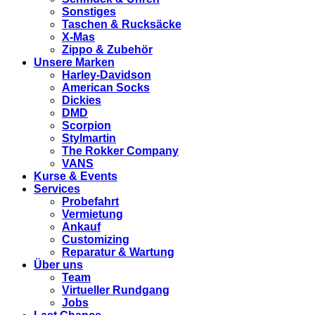
Sonstiges
Taschen & Rucksäcke
X-Mas
Zippo & Zubehör
Unsere Marken
Harley-Davidson
American Socks
Dickies
DMD
Scorpion
Stylmartin
The Rokker Company
VANS
Kurse & Events
Services
Probefahrt
Vermietung
Ankauf
Customizing
Reparatur & Wartung
Über uns
Team
Virtueller Rundgang
Jobs