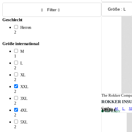
Größe : L
Filter
Geschlecht
Herren
2
Größe international
M
1
L
2
XL
2
XXL
2
The Rokker Comp
3XL
ROKKER INSU
2
Größe:
M
L
X
149,00 €
4XL
auf Lager
2
5XL
2