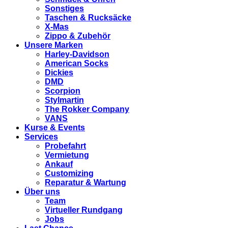
Sonstiges
Taschen & Rucksäcke
X-Mas
Zippo & Zubehör
Unsere Marken
Harley-Davidson
American Socks
Dickies
DMD
Scorpion
Stylmartin
The Rokker Company
VANS
Kurse & Events
Services
Probefahrt
Vermietung
Ankauf
Customizing
Reparatur & Wartung
Über uns
Team
Virtueller Rundgang
Jobs