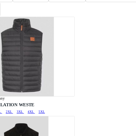
any
LATION WESTE
L
2XL
3XL
4XL
5XL