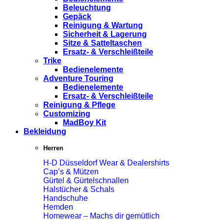
Beleuchtung
Gepäck
Reinigung & Wartung
Sicherheit & Lagerung
Sitze & Satteltaschen
Ersatz- & Verschleißteile
Trike
Bedienelemente
Adventure Touring
Bedienelemente
Ersatz- & Verschleißteile
Reinigung & Pflege
Customizing
MadBoy Kit
Bekleidung
Herren
H-D Düsseldorf Wear & Dealershirts
Cap’s & Mützen
Gürtel & Gürtelschnallen
Halstücher & Schals
Handschuhe
Hemden
Homewear – Machs dir gemütlich