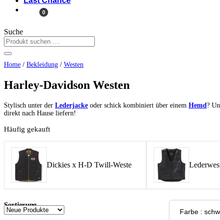
Last Chance
0
Suche
Home
/
Bekleidung
/
Westen
Harley-Davidson Westen
Stylisch unter der
Lederjacke
oder schick kombiniert über einem
Hemd
? Un
direkt nach Hause liefern!
Häufig gekauft
Dickies x H-D Twill-Weste
Lederwest
Sortierung
Farbe : sc