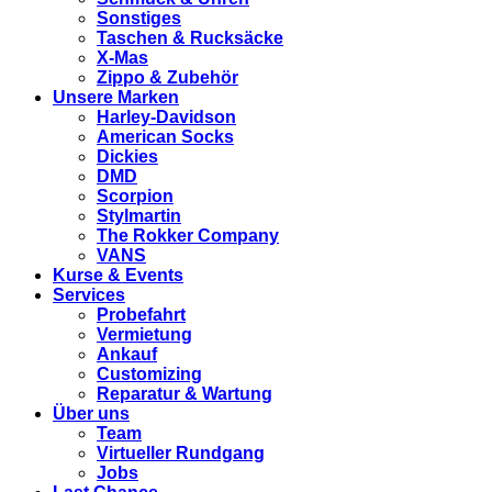
Sonstiges
Taschen & Rucksäcke
X-Mas
Zippo & Zubehör
Unsere Marken
Harley-Davidson
American Socks
Dickies
DMD
Scorpion
Stylmartin
The Rokker Company
VANS
Kurse & Events
Services
Probefahrt
Vermietung
Ankauf
Customizing
Reparatur & Wartung
Über uns
Team
Virtueller Rundgang
Jobs