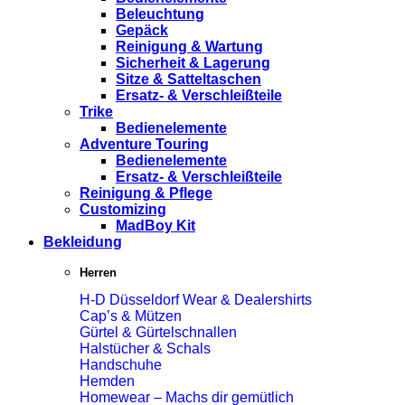
Beleuchtung
Gepäck
Reinigung & Wartung
Sicherheit & Lagerung
Sitze & Satteltaschen
Ersatz- & Verschleißteile
Trike
Bedienelemente
Adventure Touring
Bedienelemente
Ersatz- & Verschleißteile
Reinigung & Pflege
Customizing
MadBoy Kit
Bekleidung
Herren
H-D Düsseldorf Wear & Dealershirts
Cap’s & Mützen
Gürtel & Gürtelschnallen
Halstücher & Schals
Handschuhe
Hemden
Homewear – Machs dir gemütlich