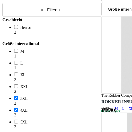
Filter
Geschlecht
Herren
2
Größe international
M
1
L
1
XL
2
XXL
2
The Rokker Comp
3XL
ROKKER INSU
2
Größe:
M
L
X
149,00 €
4XL
auf Lager
2
5XL
2