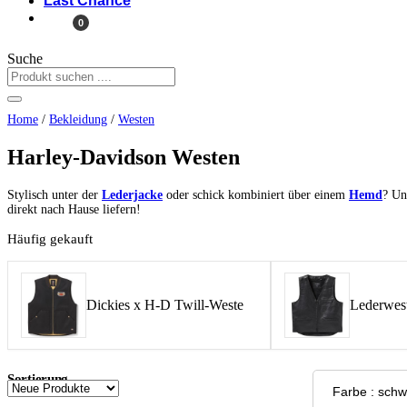
Last Chance
0
Suche
Home
/
Bekleidung
/
Westen
Harley-Davidson Westen
Stylisch unter der
Lederjacke
oder schick kombiniert über einem
Hemd
? Un
direkt nach Hause liefern!
Häufig gekauft
Dickies x H-D Twill-Weste
Lederwest
Sortierung
Farbe : sc