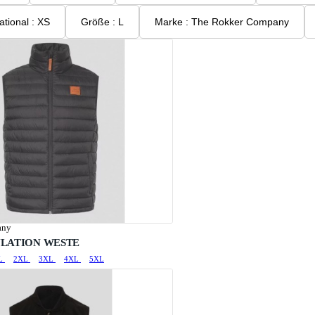
Größe international : XS
Größe : L
Marke : The Rokker Company
any
LATION WESTE
L
2XL
3XL
4XL
5XL