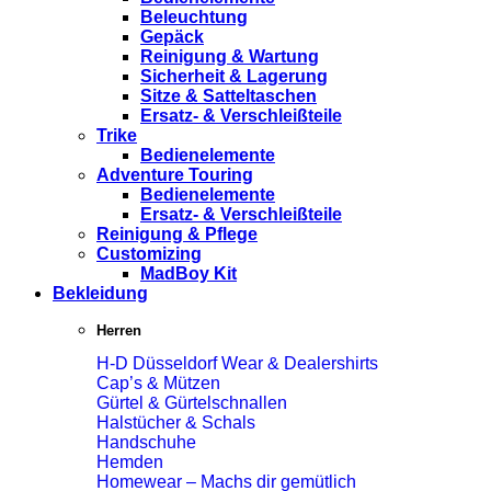
Beleuchtung
Gepäck
Reinigung & Wartung
Sicherheit & Lagerung
Sitze & Satteltaschen
Ersatz- & Verschleißteile
Trike
Bedienelemente
Adventure Touring
Bedienelemente
Ersatz- & Verschleißteile
Reinigung & Pflege
Customizing
MadBoy Kit
Bekleidung
Herren
H-D Düsseldorf Wear & Dealershirts
Cap’s & Mützen
Gürtel & Gürtelschnallen
Halstücher & Schals
Handschuhe
Hemden
Homewear – Machs dir gemütlich