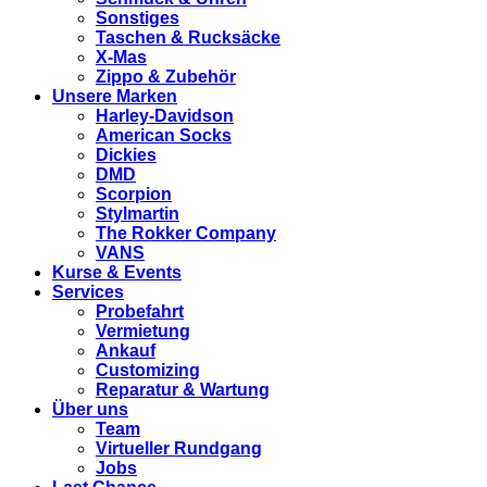
Sonstiges
Taschen & Rucksäcke
X-Mas
Zippo & Zubehör
Unsere Marken
Harley-Davidson
American Socks
Dickies
DMD
Scorpion
Stylmartin
The Rokker Company
VANS
Kurse & Events
Services
Probefahrt
Vermietung
Ankauf
Customizing
Reparatur & Wartung
Über uns
Team
Virtueller Rundgang
Jobs