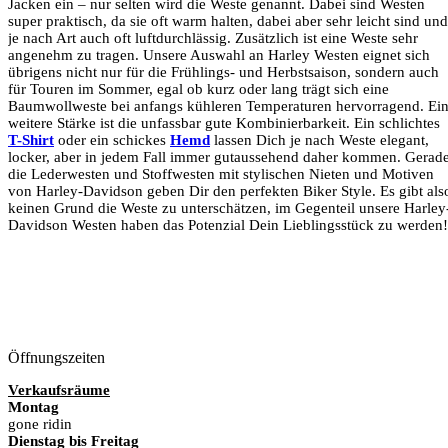
Jacken ein – nur selten wird die Weste genannt. Dabei sind Westen
super praktisch, da sie oft warm halten, dabei aber sehr leicht sind und
je nach Art auch oft luftdurchlässig. Zusätzlich ist eine Weste sehr
angenehm zu tragen. Unsere Auswahl an Harley Westen eignet sich
übrigens nicht nur für die Frühlings- und Herbstsaison, sondern auch
für Touren im Sommer, egal ob kurz oder lang trägt sich eine
Baumwollweste bei anfangs kühleren Temperaturen hervorragend. Ei
weitere Stärke ist die unfassbar gute Kombinierbarkeit. Ein schlichtes
T-Shirt
oder ein schickes
Hemd
lassen Dich je nach Weste elegant,
locker, aber in jedem Fall immer gutaussehend daher kommen. Gerad
die Lederwesten und Stoffwesten mit stylischen Nieten und Motiven
von Harley-Davidson geben Dir den perfekten Biker Style. Es gibt als
keinen Grund die Weste zu unterschätzen, im Gegenteil unsere Harley
Davidson Westen haben das Potenzial Dein Lieblingsstück zu werden!
Öffnungszeiten
Verkaufsräume
Montag
gone ridin
Dienstag bis Freitag