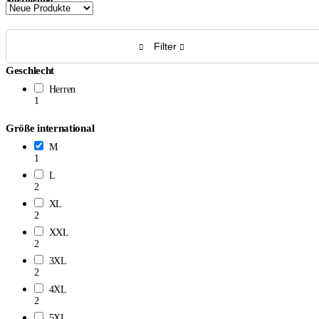
Sortierung
Filter
Geschlecht
Herren
1
Größe international
M
1
L
2
XL
2
XXL
2
3XL
2
4XL
2
5XL