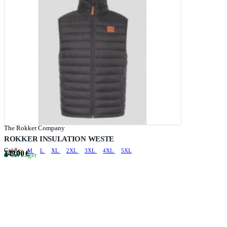
The Rokker Company
ROKKER INSULATION WESTE
Größe:
M
L
XL
2XL
3XL
4XL
5XL
149,00 €
auf Lager