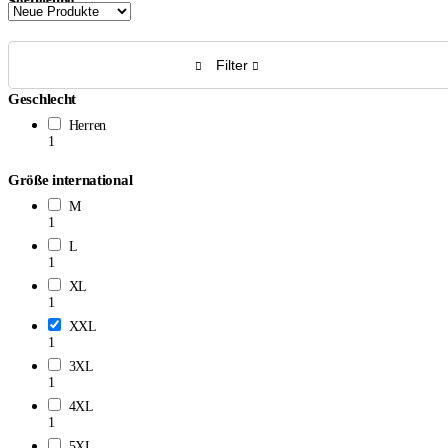
Sortierung
Filter
Geschlecht
Herren
1
Größe international
M
1
L
1
XL
1
XXL
1
3XL
1
4XL
1
5XL