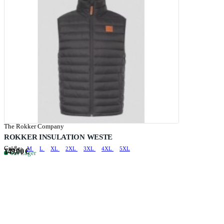
The Rokker Company
ROKKER INSULATION WESTE
Größe:
M
L
XL
2XL
3XL
4XL
5XL
149,00 €
auf Lager