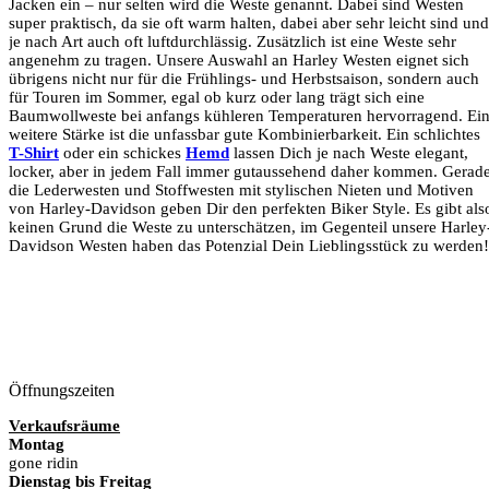
Jacken ein – nur selten wird die Weste genannt. Dabei sind Westen
super praktisch, da sie oft warm halten, dabei aber sehr leicht sind und
je nach Art auch oft luftdurchlässig. Zusätzlich ist eine Weste sehr
angenehm zu tragen. Unsere Auswahl an Harley Westen eignet sich
übrigens nicht nur für die Frühlings- und Herbstsaison, sondern auch
für Touren im Sommer, egal ob kurz oder lang trägt sich eine
Baumwollweste bei anfangs kühleren Temperaturen hervorragend. Ei
weitere Stärke ist die unfassbar gute Kombinierbarkeit. Ein schlichtes
T-Shirt
oder ein schickes
Hemd
lassen Dich je nach Weste elegant,
locker, aber in jedem Fall immer gutaussehend daher kommen. Gerad
die Lederwesten und Stoffwesten mit stylischen Nieten und Motiven
von Harley-Davidson geben Dir den perfekten Biker Style. Es gibt als
keinen Grund die Weste zu unterschätzen, im Gegenteil unsere Harley
Davidson Westen haben das Potenzial Dein Lieblingsstück zu werden!
Öffnungszeiten
Verkaufsräume
Montag
gone ridin
Dienstag bis Freitag