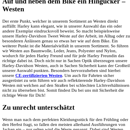
Auf und neben dem Bike ein Hingucker –
Westen
Der erste Punkt, welcher in unserem Sortiment an Westen direkt
auffällt: Harley kann elegant, wie in unserer Auswahl das ein oder
andere Exemplar eindrucksvoll beweist. So macht beispielsweise
unsere Harley-Davidson Tweet Weste auf der Arbeit, im Alltag oder zu
besonderen Anlässen genau so etwas her wie auf dem Bike. Ein
weiterer Punkt ist die Materialvielfalt in unserem Sortiment. So führen
wir Westen aus Baumwolle, Leder, Jeans, Polyester und Nylon,
wodurch für jeden Harley Freund und für jede Harley Freundin das
richtige dabei ist. Doch nicht nur in Sachen Optik überzeugen unsere
Harley-Davidson Westen, auch in Sachen Sicherheit kann der Großteil
unserer Auswahl punkten. Besonders hervorzuheben sind hierbei
unsere
CE-zertifizierten Westen
. Um auch für Fahrten sicher
ausgerüstet zu sein führen wir auch reflektierende Harley-Davidson
Westen mit welchen auf den Straßen bei schlechten Lichtverhältnissen
nicht zu übersehen bist. Somit findest Du bei uns mit Sicherheit die
richtige Weste für Dich!
Zu unrecht unterschätzt
Wenn man nach dem perfekten Kleidungsstück für den Frühling oder
den Herbst fragt, so fallen den meisten allerhand Ausführungen von
Jacken ein – nur selten wird die Weste genannt. Dabei sind Westen