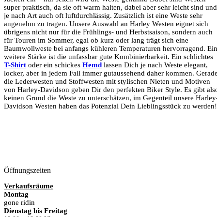
super praktisch, da sie oft warm halten, dabei aber sehr leicht sind und
je nach Art auch oft luftdurchlässig. Zusätzlich ist eine Weste sehr
angenehm zu tragen. Unsere Auswahl an Harley Westen eignet sich
übrigens nicht nur für die Frühlings- und Herbstsaison, sondern auch
für Touren im Sommer, egal ob kurz oder lang trägt sich eine
Baumwollweste bei anfangs kühleren Temperaturen hervorragend. Ei
weitere Stärke ist die unfassbar gute Kombinierbarkeit. Ein schlichtes
T-Shirt
oder ein schickes
Hemd
lassen Dich je nach Weste elegant,
locker, aber in jedem Fall immer gutaussehend daher kommen. Gerad
die Lederwesten und Stoffwesten mit stylischen Nieten und Motiven
von Harley-Davidson geben Dir den perfekten Biker Style. Es gibt als
keinen Grund die Weste zu unterschätzen, im Gegenteil unsere Harley
Davidson Westen haben das Potenzial Dein Lieblingsstück zu werden!
Öffnungszeiten
Verkaufsräume
Montag
gone ridin
Dienstag bis Freitag