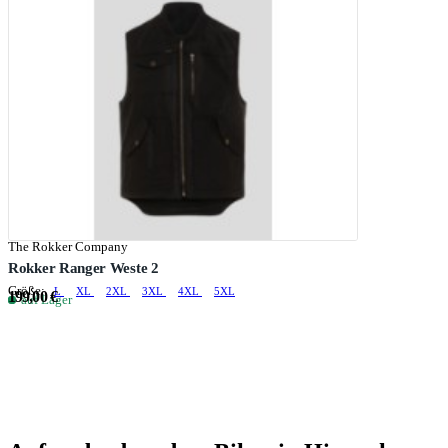
The Rokker Company
Rokker Ranger Weste 2
Größe:
L
XL
2XL
3XL
4XL
5XL
199,00 €
auf Lager