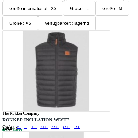
Größe international : XS
Größe : L
Größe : M
Größe : XS
Verfügbarkeit : lagernd
The Rokker Company
ROKKER INSULATION WESTE
Größe:
M
L
XL
2XL
3XL
4XL
5XL
149,00 €
auf Lager