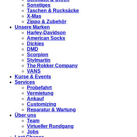
Sonstiges
Taschen & Rucksäcke
X-Mas
Zippo & Zubehör
Unsere Marken
Harley-Davidson
American Socks
Dickies
DMD
Scorpion
Stylmartin
The Rokker Company
VANS
Kurse & Events
Services
Probefahrt
Vermietung
Ankauf
Customizing
Reparatur & Wartung
Über uns
Team
Virtueller Rundgang
Jobs