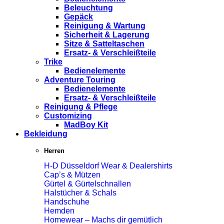
Beleuchtung
Gepäck
Reinigung & Wartung
Sicherheit & Lagerung
Sitze & Satteltaschen
Ersatz- & Verschleißteile
Trike
Bedienelemente
Adventure Touring
Bedienelemente
Ersatz- & Verschleißteile
Reinigung & Pflege
Customizing
MadBoy Kit
Bekleidung
Herren
H-D Düsseldorf Wear & Dealershirts
Cap’s & Mützen
Gürtel & Gürtelschnallen
Halstücher & Schals
Handschuhe
Hemden
Homewear – Machs dir gemütlich