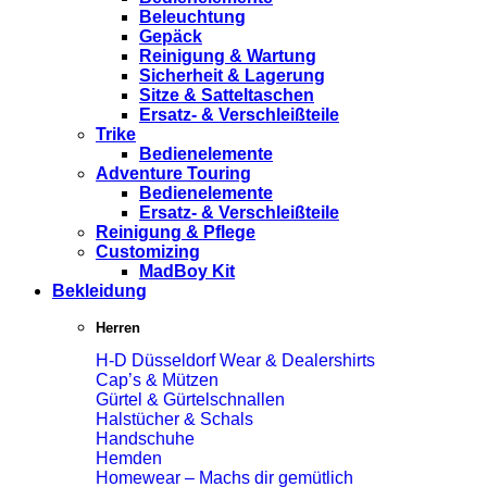
Beleuchtung
Gepäck
Reinigung & Wartung
Sicherheit & Lagerung
Sitze & Satteltaschen
Ersatz- & Verschleißteile
Trike
Bedienelemente
Adventure Touring
Bedienelemente
Ersatz- & Verschleißteile
Reinigung & Pflege
Customizing
MadBoy Kit
Bekleidung
Herren
H-D Düsseldorf Wear & Dealershirts
Cap’s & Mützen
Gürtel & Gürtelschnallen
Halstücher & Schals
Handschuhe
Hemden
Homewear – Machs dir gemütlich