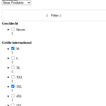
Sortierung
Filter
Geschlecht
Herren
1
Größe international
M
1
L
1
XL
1
XXL
1
3XL
1
4XL
1
5XL