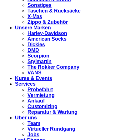
Sonstiges
Taschen & Rucksäcke
X-Mas
Zippo & Zubehör
Unsere Marken
Harley-Davidson
American Socks
Dickies
DMD
Scorpion
Stylmartin
The Rokker Company
VANS
Kurse & Events
Services
Probefahrt
Vermietung
Ankauf
Customizing
Reparatur & Wartung
Über uns
Team
Virtueller Rundgang
Jobs