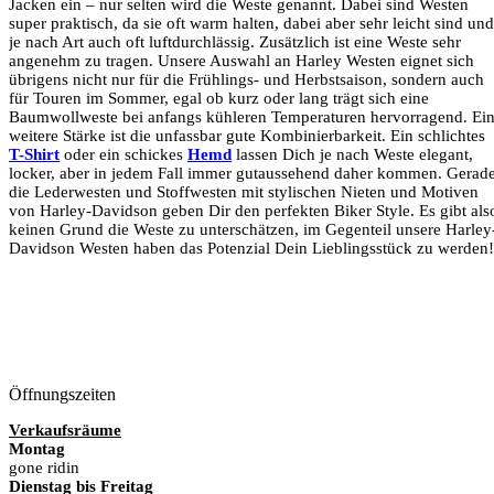
Jacken ein – nur selten wird die Weste genannt. Dabei sind Westen
super praktisch, da sie oft warm halten, dabei aber sehr leicht sind und
je nach Art auch oft luftdurchlässig. Zusätzlich ist eine Weste sehr
angenehm zu tragen. Unsere Auswahl an Harley Westen eignet sich
übrigens nicht nur für die Frühlings- und Herbstsaison, sondern auch
für Touren im Sommer, egal ob kurz oder lang trägt sich eine
Baumwollweste bei anfangs kühleren Temperaturen hervorragend. Ei
weitere Stärke ist die unfassbar gute Kombinierbarkeit. Ein schlichtes
T-Shirt
oder ein schickes
Hemd
lassen Dich je nach Weste elegant,
locker, aber in jedem Fall immer gutaussehend daher kommen. Gerad
die Lederwesten und Stoffwesten mit stylischen Nieten und Motiven
von Harley-Davidson geben Dir den perfekten Biker Style. Es gibt als
keinen Grund die Weste zu unterschätzen, im Gegenteil unsere Harley
Davidson Westen haben das Potenzial Dein Lieblingsstück zu werden!
Öffnungszeiten
Verkaufsräume
Montag
gone ridin
Dienstag bis Freitag