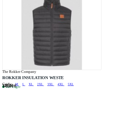
The Rokker Company
ROKKER INSULATION WESTE
Größe:
M
L
XL
2XL
3XL
4XL
5XL
149,00 €
auf Lager