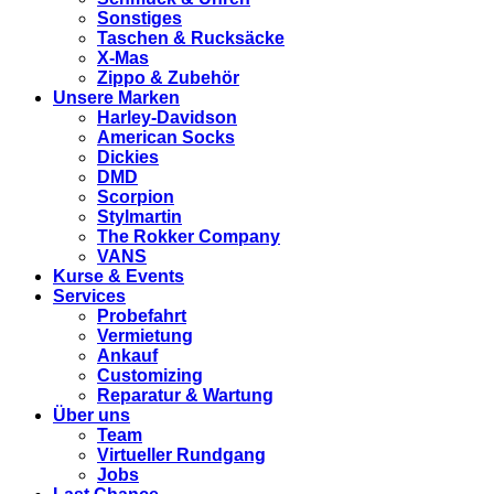
Sonstiges
Taschen & Rucksäcke
X-Mas
Zippo & Zubehör
Unsere Marken
Harley-Davidson
American Socks
Dickies
DMD
Scorpion
Stylmartin
The Rokker Company
VANS
Kurse & Events
Services
Probefahrt
Vermietung
Ankauf
Customizing
Reparatur & Wartung
Über uns
Team
Virtueller Rundgang
Jobs