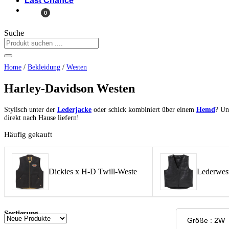
Last Chance
0
Suche
Home
/
Bekleidung
/
Westen
Harley-Davidson Westen
Stylisch unter der
Lederjacke
oder schick kombiniert über einem
Hemd
? Un
direkt nach Hause liefern!
Häufig gekauft
Dickies x H-D Twill-Weste
Lederwest
Sortierung
Größe : 2W