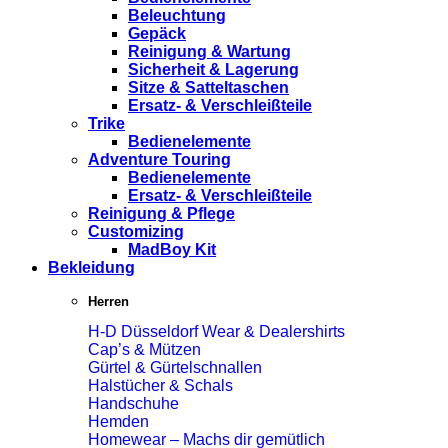
Beleuchtung
Gepäck
Reinigung & Wartung
Sicherheit & Lagerung
Sitze & Satteltaschen
Ersatz- & Verschleißteile
Trike
Bedienelemente
Adventure Touring
Bedienelemente
Ersatz- & Verschleißteile
Reinigung & Pflege
Customizing
MadBoy Kit
Bekleidung
Herren
H-D Düsseldorf Wear & Dealershirts
Cap’s & Mützen
Gürtel & Gürtelschnallen
Halstücher & Schals
Handschuhe
Hemden
Homewear – Machs dir gemütlich