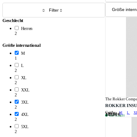
Filter
Geschlecht
Herren
2
Größe international
M
1
L
2
XL
2
XXL
2
The Rokker Comp
3XL
ROKKER INSU
2
Größe:
M
L
X
149,00 €
4XL
auf Lager
2
5XL
2