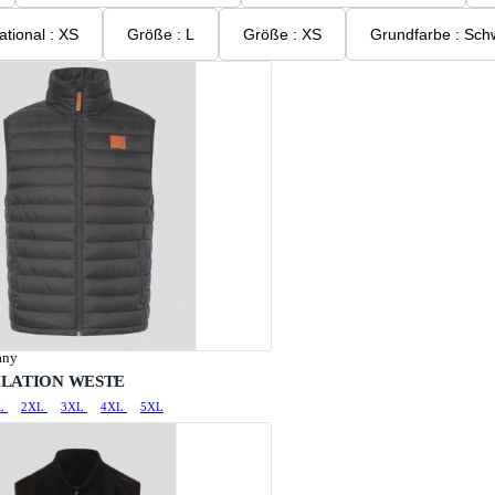
Größe international : XS
Größe : L
Größe : XS
Grundfarbe 
any
LATION WESTE
L
2XL
3XL
4XL
5XL