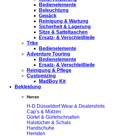
Bedienelemente
Beleuchtung
Gepäck
Reinigung & Wartung
Sicherheit & Lagerung
Sitze & Satteltaschen
Ersatz- & Verschleißteile
Trike
Bedienelemente
Adventure Touring
Bedienelemente
Ersatz- & Verschleißteile
Reinigung & Pflege
Customizing
MadBoy Kit
Bekleidung
Herren
H-D Düsseldorf Wear & Dealershirts
Cap’s & Mützen
Gürtel & Gürtelschnallen
Halstücher & Schals
Handschuhe
Hemden