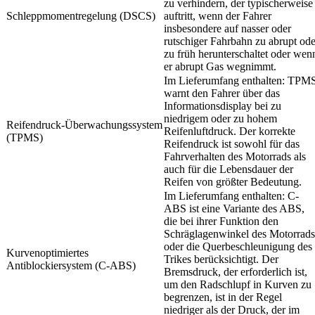
zu verhindern, der typischerweise
Schleppmomentregelung (DSCS)
auftritt, wenn der Fahrer
insbesondere auf nasser oder
rutschiger Fahrbahn zu abrupt ode
zu früh herunterschaltet oder wen
er abrupt Gas wegnimmt.
Im Lieferumfang enthalten: TPM
warnt den Fahrer über das
Informationsdisplay bei zu
niedrigem oder zu hohem
Reifendruck-Überwachungssystem
Reifenluftdruck. Der korrekte
(TPMS)
Reifendruck ist sowohl für das
Fahrverhalten des Motorrads als
auch für die Lebensdauer der
Reifen von größter Bedeutung.
Im Lieferumfang enthalten: C-
ABS ist eine Variante des ABS,
die bei ihrer Funktion den
Schräglagenwinkel des Motorrads
oder die Querbeschleunigung des
Kurvenoptimiertes
Trikes berücksichtigt. Der
Antiblockiersystem (C-ABS)
Bremsdruck, der erforderlich ist,
um den Radschlupf in Kurven zu
begrenzen, ist in der Regel
niedriger als der Druck, der im