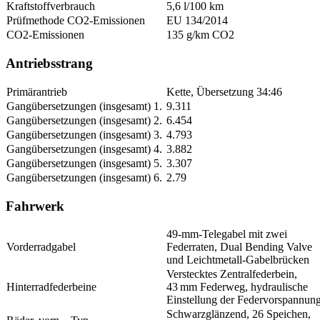
Kraftstoffverbrauch
5,6 l/100 km
Prüfmethode CO2-Emissionen
EU 134/2014
CO2-Emissionen
135 g/km CO2
Antriebsstrang
Primärantrieb
Kette, Übersetzung 34:46
Gangübersetzungen (insgesamt) 1.
9.311
Gangübersetzungen (insgesamt) 2.
6.454
Gangübersetzungen (insgesamt) 3.
4.793
Gangübersetzungen (insgesamt) 4.
3.882
Gangübersetzungen (insgesamt) 5.
3.307
Gangübersetzungen (insgesamt) 6.
2.79
Fahrwerk
49-mm-Telegabel mit zwei
Vorderradgabel
Federraten, Dual Bending Valve
und Leichtmetall-Gabelbrücken
Verstecktes Zentralfederbein,
Hinterradfederbeine
43 mm Federweg, hydraulische
Einstellung der Federvorspannun
Schwarzglänzend, 26 Speichen,