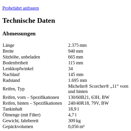
Probefahrt anfragen
Technische Daten
Abmessungen
Länge
2.375 mm
Breite
940 mm
Sitzhöhe, unbeladen
665 mm
Bodenfreiheit
115 mm
Lenkkopfwinkel
34
Nachlauf
145 mm
Radstand
1.695 mm
Michelin® Scorcher® „11“ vorn
Reifen, Typ
und hinten
Reifen, vorn – Spezifikationen
130/60B21, 63H, BW
Reifen, hinten – Spezifikationen
240/40R18, 79V, BW
Tankinhalt
18,9 l
Ölmenge (mit Filter)
4,7 l
Gewicht, fahrbereit
309 kg
Gepäckvolumen
0,056 m³