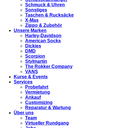
Schmuck & Uhren
Sonstiges
Taschen & Rucksäcke
X-Mas
Zippo & Zubehör
Unsere Marken
Harley-Davidson
American Socks
Dickies
DMD
Scorpion
Stylmartin
The Rokker Company
VANS
Kurse & Events
Services
Probefahrt
Vermietung
Ankauf
Customizing
Reparatur & Wartung
Über uns
Team
Virtueller Rundgang