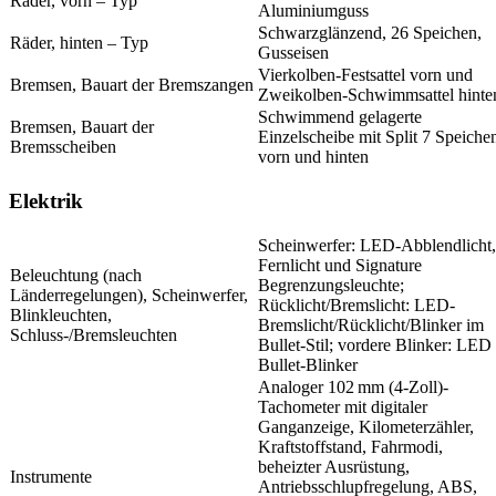
Räder, vorn – Typ
Aluminiumguss
Schwarzglänzend, 26 Speichen,
Räder, hinten – Typ
Gusseisen
Vierkolben-Festsattel vorn und
Bremsen, Bauart der Bremszangen
Zweikolben-Schwimmsattel hinte
Schwimmend gelagerte
Bremsen, Bauart der
Einzelscheibe mit Split 7 Speiche
Bremsscheiben
vorn und hinten
Elektrik
Scheinwerfer: LED-Abblendlicht,
Fernlicht und Signature
Beleuchtung (nach
Begrenzungsleuchte;
Länderregelungen), Scheinwerfer,
Rücklicht/Bremslicht: LED-
Blinkleuchten,
Bremslicht/Rücklicht/Blinker im
Schluss-/Bremsleuchten
Bullet-Stil; vordere Blinker: LED
Bullet-Blinker
Analoger 102 mm (4-Zoll)-
Tachometer mit digitaler
Ganganzeige, Kilometerzähler,
Kraftstoffstand, Fahrmodi,
beheizter Ausrüstung,
Instrumente
Antriebsschlupfregelung, ABS,