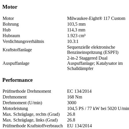
Motor
Motor
Milwaukee-Eight® 117 Custom
Bohrung
103,5 mm
Hub
114,3 mm
Hubraum
1.923 cm³
Verdichtungsverhältnis
10.3:1
Sequenzielle elektronische
Kraftstoffanlage
Benzineinspritzung (ESPFI)
2-in-2 Staggered Dual
Auspuffanlage
Auspuffanlage; Katalysator im
Schalldämpfer
Performance
Prüfmethode Drehmoment
EC 134/2014
Drehmoment
168 Nm
Drehmoment (U/min)
3000
Motorleistung
104,5 PS / 77 kW bei 5020 U/mi
Max. Schräglage, rechts (Grad)
26.8
Max. Schräglage, links (Grad)
26.8
Prüfmethode Kraftstoffverbrauch
EU 134/2014